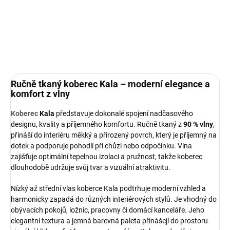
dokonale doplnil váš interiér.
DETAILNÍ INFORMACE
ZEPTAT SE
HLÍDAT
Ručně tkaný koberec Kala – moderní elegance a
komfort z vlny
Koberec
Kala
představuje dokonalé spojení nadčasového
designu, kvality a příjemného komfortu. Ručně tkaný z
90 % vlny
,
přináší do interiéru měkký a přirozený povrch, který je příjemný na
dotek a podporuje pohodlí při chůzi nebo odpočinku. Vlna
zajišťuje optimální tepelnou izolaci a pružnost, takže koberec
dlouhodobě udržuje svůj tvar a vizuální atraktivitu.
Nízký až střední vlas koberce Kala podtrhuje moderní vzhled a
harmonicky zapadá do různých interiérových stylů. Je vhodný do
obývacích pokojů, ložnic, pracovny či domácí kanceláře. Jeho
elegantní textura a jemná barevná paleta přinášejí do prostoru