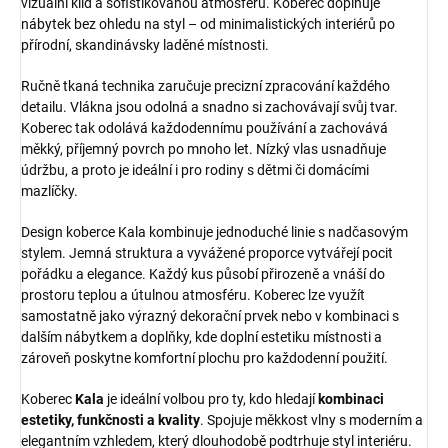
vizuální klid a sofistikovanou atmosféru. Koberec doplňuje
nábytek bez ohledu na styl – od minimalistických interiérů po
přírodní, skandinávsky laděné místnosti.
Ručně tkaná technika zaručuje precizní zpracování každého
detailu. Vlákna jsou odolná a snadno si zachovávají svůj tvar.
Koberec tak odolává každodennímu používání a zachovává
měkký, příjemný povrch po mnoho let. Nízký vlas usnadňuje
údržbu, a proto je ideální i pro rodiny s dětmi či domácími
mazlíčky.
Design koberce Kala kombinuje jednoduché linie s nadčasovým
stylem. Jemná struktura a vyvážené proporce vytvářejí pocit
pořádku a elegance. Každý kus působí přirozeně a vnáší do
prostoru teplou a útulnou atmosféru. Koberec lze využít
samostatně jako výrazný dekorační prvek nebo v kombinaci s
dalším nábytkem a doplňky, kde doplní estetiku místnosti a
zároveň poskytne komfortní plochu pro každodenní použití.
Koberec
Kala
je ideální volbou pro ty, kdo hledají
kombinaci
estetiky, funkčnosti a kvality
. Spojuje měkkost vlny s moderním a
elegantním vzhledem, který dlouhodobě podtrhuje styl interiéru.