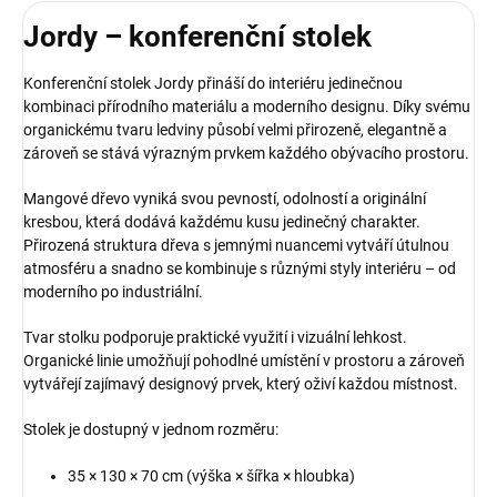
Jordy – konferenční stolek
Konferenční stolek Jordy přináší do interiéru jedinečnou
kombinaci přírodního materiálu a moderního designu. Díky svému
organickému tvaru ledviny působí velmi přirozeně, elegantně a
zároveň se stává výrazným prvkem každého obývacího prostoru.
Mangové dřevo vyniká svou pevností, odolností a originální
kresbou, která dodává každému kusu jedinečný charakter.
Přirozená struktura dřeva s jemnými nuancemi vytváří útulnou
atmosféru a snadno se kombinuje s různými styly interiéru – od
moderního po industriální.
Tvar stolku podporuje praktické využití i vizuální lehkost.
Organické linie umožňují pohodlné umístění v prostoru a zároveň
vytvářejí zajímavý designový prvek, který oživí každou místnost.
Stolek je dostupný v jednom rozměru:
35 × 130 × 70 cm (výška × šířka × hloubka)