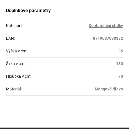
Doplňkové parametry
Kategorie
:
Konferenční stolky
EAN
:
8719087030382
Výška v cm
:
35
Šířka v cm
:
130
Hloubka v cm
:
70
Materiál
:
Mangové dřevo