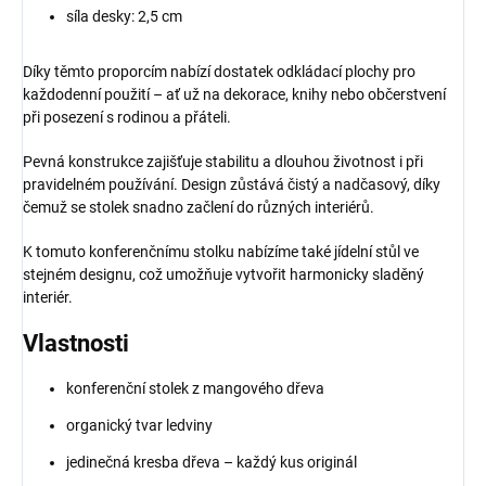
síla desky: 2,5 cm
Díky těmto proporcím nabízí dostatek odkládací plochy pro
každodenní použití – ať už na dekorace, knihy nebo občerstvení
při posezení s rodinou a přáteli.
Pevná konstrukce zajišťuje stabilitu a dlouhou životnost i při
pravidelném používání. Design zůstává čistý a nadčasový, díky
čemuž se stolek snadno začlení do různých interiérů.
K tomuto konferenčnímu stolku nabízíme také jídelní stůl ve
stejném designu, což umožňuje vytvořit harmonicky sladěný
interiér.
Vlastnosti
konferenční stolek z mangového dřeva
organický tvar ledviny
jedinečná kresba dřeva – každý kus originál