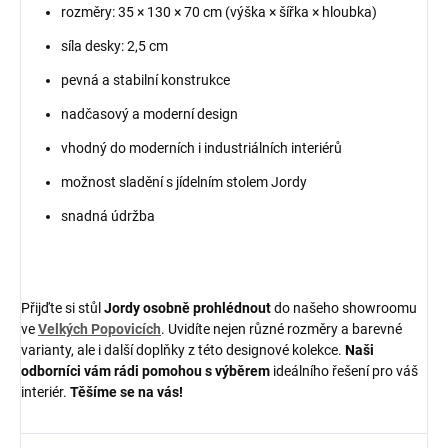
rozměry: 35 × 130 × 70 cm (výška × šířka × hloubka)
síla desky: 2,5 cm
pevná a stabilní konstrukce
nadčasový a moderní design
vhodný do moderních i industriálních interiérů
možnost sladění s jídelním stolem Jordy
snadná údržba
Přijďte si stůl
Jordy
osobně prohlédnout
do našeho showroomu
ve
Velkých Popovicích
. Uvidíte nejen různé rozměry a barevné
varianty, ale i další doplňky z této designové kolekce.
Naši
odborníci vám rádi pomohou s výběrem
ideálního řešení pro váš
interiér.
Těšíme se na vás!