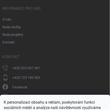
INFORMACE PRO VÁS
O nás
Naše služby
Naše projekty
Kontakt
KONTAKT
+420 323 607 381
+420 725 190 583
Facebook
donate_cz
K personalizaci obsahu a reklam, poskytování funkcí
+420 725 190 583
sociálních médií a analýze naší návštěvnosti využíváme