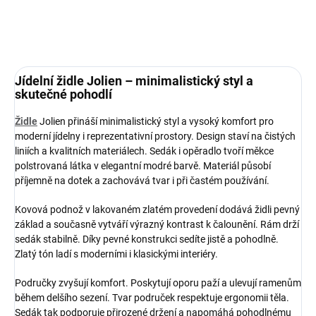
ZEPTAT SE
HLÍDAT
Jídelní židle Jolien – minimalistický styl a
skutečné pohodlí
Židle
Jolien přináší minimalistický styl a vysoký komfort pro
moderní jídelny i reprezentativní prostory. Design staví na čistých
liniích a kvalitních materiálech. Sedák i opěradlo tvoří měkce
polstrovaná látka v elegantní modré barvě. Materiál působí
příjemně na dotek a zachovává tvar i při častém používání.
Kovová podnož v lakovaném zlatém provedení dodává židli pevný
základ a současně vytváří výrazný kontrast k čalounění. Rám drží
sedák stabilně. Díky pevné konstrukci sedíte jistě a pohodlně.
Zlatý tón ladí s moderními i klasickými interiéry.
Područky zvyšují komfort. Poskytují oporu paží a ulevují ramenům
během delšího sezení. Tvar područek respektuje ergonomii těla.
Sedák tak podporuje přirozené držení a napomáhá pohodlnému