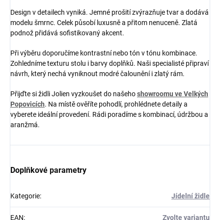
Design v detailech vyniká. Jemné prošití zvýrazňuje tvar a dodává
modelu šmrnc. Celek působí luxusně a přitom nenuceně. Zlatá
podnož přidává sofistikovaný akcent.
Při výběru doporučíme kontrastní nebo tón v tónu kombinace.
Zohledníme texturu stolu i barvy doplňků. Naši specialisté připraví
návrh, který nechá vyniknout modré čalounění i zlatý rám.
Přijďte si židli Jolien vyzkoušet do našeho
showroomu ve Velkých
Popovicích
. Na místě ověříte pohodlí, prohlédnete detaily a
vyberete ideální provedení. Rádi poradíme s kombinací, údržbou a
aranžmá.
Doplňkové parametry
Kategorie
:
Jídelní židle
EAN
:
Zvolte variantu