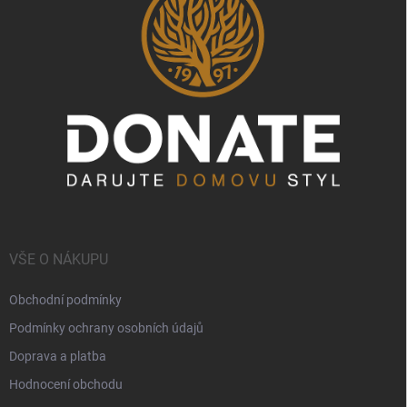
VŠE O NÁKUPU
Obchodní podmínky
Podmínky ochrany osobních údajů
Doprava a platba
Hodnocení obchodu