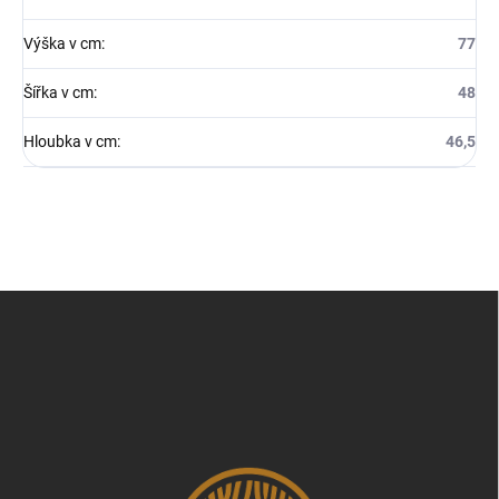
Výška v cm
:
77
Šířka v cm
:
48
Hloubka v cm
:
46,5
Z
á
p
a
t
í