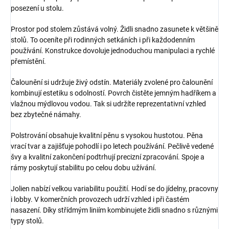
posezení u stolu.
Prostor pod stolem zůstává volný. Židli snadno zasunete k většině
stolů. To oceníte při rodinných setkáních i při každodenním
používání. Konstrukce dovoluje jednoduchou manipulaci a rychlé
přemístění.
Čalounění si udržuje živý odstín. Materiály zvolené pro čalounění
kombinují estetiku s odolností. Povrch čistěte jemným hadříkem a
vlažnou mýdlovou vodou. Tak si udržíte reprezentativní vzhled
bez zbytečné námahy.
Polstrování obsahuje kvalitní pěnu s vysokou hustotou. Pěna
vrací tvar a zajišťuje pohodlí i po letech používání. Pečlivě vedené
švy a kvalitní zakončení podtrhují precizní zpracování. Spoje a
rámy poskytují stabilitu po celou dobu užívání.
Jolien nabízí velkou variabilitu použití. Hodí se do jídelny, pracovny
i lobby. V komerčních provozech udrží vzhled i při častém
nasazení. Díky střídmým liniím kombinujete židli snadno s různými
typy stolů.