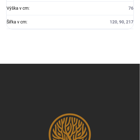
Výška v cm
:
76
Šířka v cm
:
120, 90, 217
Z
á
p
a
t
í