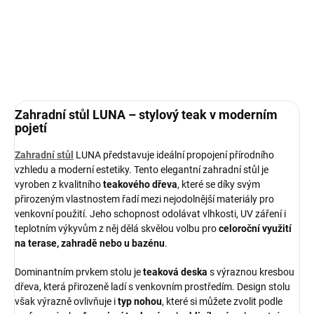
výběrem a doporučí ideální doplňky pro váš venkovní prostor.
DETAILNÍ INFORMACE
ZEPTAT SE
HLÍDAT
Zahradní stůl LUNA – stylový teak v moderním
pojetí
Zahradní stůl
LUNA představuje ideální propojení přírodního
vzhledu a moderní estetiky. Tento elegantní zahradní stůl je
vyroben z kvalitního
teakového dřeva
, které se díky svým
přirozeným vlastnostem řadí mezi nejodolnější materiály pro
venkovní použití. Jeho schopnost odolávat vlhkosti, UV záření i
teplotním výkyvům z něj dělá skvělou volbu pro
celoroční využití
na terase, zahradě nebo u bazénu
.
Dominantním prvkem stolu je
teaková deska
s výraznou kresbou
dřeva, která přirozeně ladí s venkovním prostředím. Design stolu
však výrazně ovlivňuje i
typ nohou
, které si můžete zvolit podle