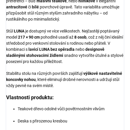
preferencí – buď
masivní teakové
, nebo
hliníkové
v elegantní
antracitové
či
bílé
povrchové úpravě. Tato variabilita umožňuje
přizpůsobit stůl různým stylům zahradního nábytku – od
rustikálního po minimalistický.
Stůl
LUNA
je dostupný ve více velikostech. Nejčastěji poptávaný
model
217 × 90 cm
pohodlně usadí až
8 osob
, což z něj činí ideální
středobod pro venkovní stolování s rodinou nebo přáteli. V
kombinaci s
lavicí LUNA bez opěradla
nebo
designově
sladěnými stohovacími židlemi
snadno vytvoříte útulné a stylové
posezení pro každou příležitost.
Stabilitu stolu na různých površích zajišťují
výškově nastavitelné
koncovky nohou
, které eliminují drobné nerovnosti a udržují stůl
vždy pevně na svém místě.
Vlastnosti produktu:
Teakové dřevo odolné vůči povětrnostním vlivům
Deska s přirozenou kresbou