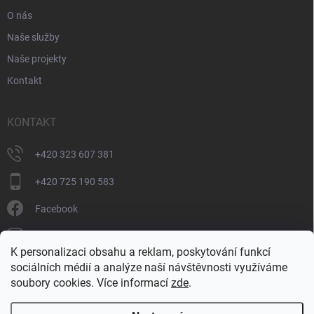
O nás
Naše služby
Naše projekty
Kontakt
KONTAKT
+420 323 607 381
+420 725 190 583
Facebook
donate_cz
K personalizaci obsahu a reklam, poskytování funkcí
+420 725 190 583
sociálních médií a analýze naší návštěvnosti využíváme
soubory cookies. Více informací
zde
.