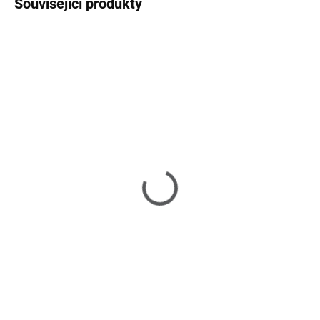
Související produkty
SKLADEM U DODAVATELE 2-3 TÝDNY
SKLADEM U DODAVATELE 2-3 TÝDNY
Château Chassigny -
Château Chassigny -
konferenční stolek
konferenční stolek
16 990 Kč
25 590 Kč
od
Detail
Do košíku