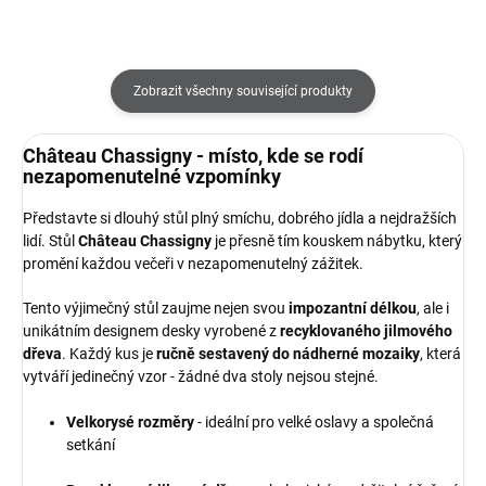
Zobrazit všechny související produkty
Château Chassigny - místo, kde se rodí
nezapomenutelné vzpomínky
Představte si dlouhý stůl plný smíchu, dobrého jídla a nejdražších
lidí. Stůl
Château Chassigny
je přesně tím kouskem nábytku, který
promění každou večeři v nezapomenutelný zážitek.
Tento výjimečný stůl zaujme nejen svou
impozantní délkou
, ale i
unikátním designem desky vyrobené z
recyklovaného jilmového
dřeva
. Každý kus je
ručně sestavený do nádherné mozaiky
, která
vytváří jedinečný vzor - žádné dva stoly nejsou stejné.
Velkorysé rozměry
- ideální pro velké oslavy a společná
setkání