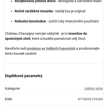
Recyklované jilmové dřevo
- ekologické a udržitelné řešení
Ručně vyráběná mozaika
- každý kus je originál
Robustní konstrukce
- vydrží roky intenzivního používání
Château Chassigny není jen nábytek - je to
investice do
společných chvil
, které si budete pamatovat celý život.
Navštivte naši
prodejnu ve Velkých Popovicích
a prozkoumejte
tento kousek osobně.
Doplňkové parametry
Kategorie
:
Jídelní stoly
EAN
:
8718056194360