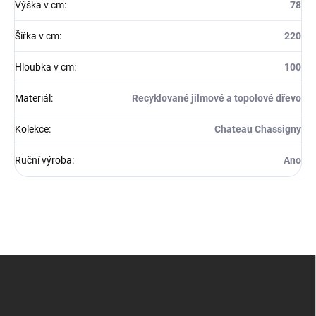
Výška v cm
:
78
Šířka v cm
:
220
Hloubka v cm
:
100
Materiál
:
Recyklované jilmové a topolové dřevo
Kolekce
:
Chateau Chassigny
Ruční výroba
:
Ano
Z
á
p
a