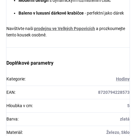
Moderní design
s dynamickým rozmístěním číslic
Baleno v luxusní dárkové krabičce
- perfektní jako dárek
Navštivte naši
prodejnu ve Velkých Popovicích
a prozkoumejte
tento kousek osobně.
Doplňkové parametry
Kategorie
:
Hodiny
EAN
:
8720794228573
Hloubka v cm
:
5
Barva
:
zlatá
Materiál
:
Železo, Sklo