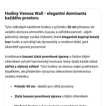
Hodiny Venosa Wall - elegantní dominanta
každého prostoru
Tyto velkolepé nástěnné hodiny o průměru
50 cm
přinesou do
vašeho domova atmosféru luxusu a sofistikovanosti. Jejich
jedinečný design vyniká číslicemi, které
elegantně kopírují kulatý
tvar
hodin a vytvářejí tak dynamický a moderní efekt, jenž
okamžitě upoutá pozornost.
Kombinace
luxusní zlaté povrchové úpravy
s čistým bílým
ciferníkem vytváří harmonický kontrast, který dodá každé stěně
zářivý a stylový vzhled
. Tyto hodiny se stanou nejen praktickým
doplňkem, ale především výraznou dekorativní dominantou
vašeho interiéru.
Průměr 50 cm
- ideální pro větší prostory
Zlatá luxusní povrchová úprava
s bílým ciferníkem