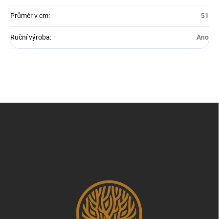
Průměr v cm
:
51
Ruční výroba
:
Ano
Z
á
p
a
t
í