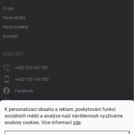
O nás
Naše služby
Naše projekty
Kontakt
KONTAKT
+420 323 607 381
+420 725 190 583
Facebook
donate_cz
K personalizaci obsahu a reklam, poskytování funkcí
+420 725 190 583
sociálních médií a analýze naší návštěvnosti využíváme
soubory cookies. Více informací
zde
.