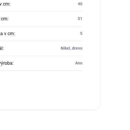
v cm
:
40
v cm
:
51
a v cm
:
5
ál
:
Nikel, drevo
výroba
:
Ano