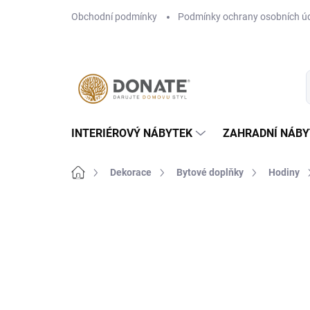
Přejít
Obchodní podmínky
Podmínky ochrany osobních ú
na
obsah
INTERIÉROVÝ NÁBYTEK
ZAHRADNÍ NÁBY
Domů
Dekorace
Bytové doplňky
Hodiny
Neohodnoceno
Podrobnosti hodn