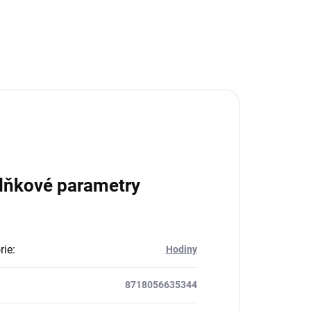
lňkové parametry
rie
:
Hodiny
8718056635344