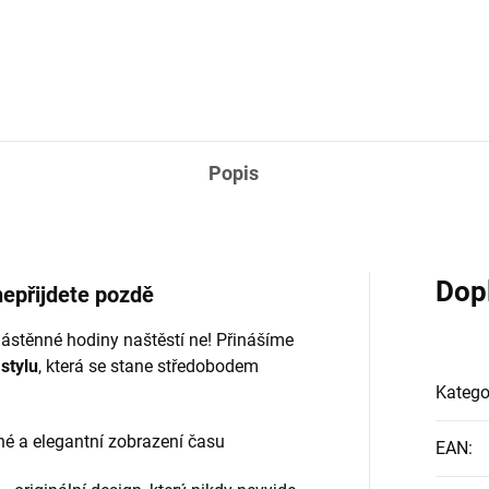
Popis
Dop
nepřijdete pozdě
 nástěnné hodiny naštěstí ne! Přinášíme
stylu
, která se stane středobodem
Katego
né a elegantní zobrazení času
EAN
: