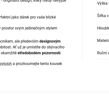
a
- originální design, který nikdy nevyjde
Výška 
Šířka 
rfektní jako dárek pro vaše blízké
dý prostor svým jedinečným stylem
Hloubk
Materi
ocníkem, ale především
designovým
itost. Ať už je umístíte do obývacího
e okamžitě
středobodem pozornosti
.
Ruční 
ovicích
a prozkoumejte tento kousek