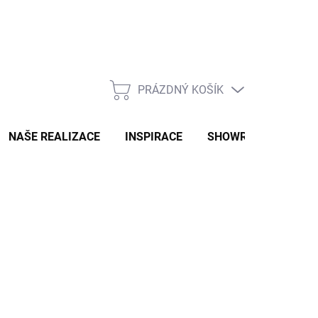
PRÁZDNÝ KOŠÍK
NÁKUPNÍ
KOŠÍK
NAŠE REALIZACE
INSPIRACE
SHOWROOM
NAŠ