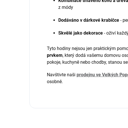
Kombinace tmavého kovu a dřev
z módy
Dodáváno v dárkové krabičce
- pe
Skvělé jako dekorace
- oživí kaž
Tyto hodiny nejsou jen praktickým pom
prvkem
, který dodá vašemu domovu osob
pokoje, kuchyně nebo chodby, stanou s
Navštivte naši
prodejnu ve Velkých Pop
osobně.