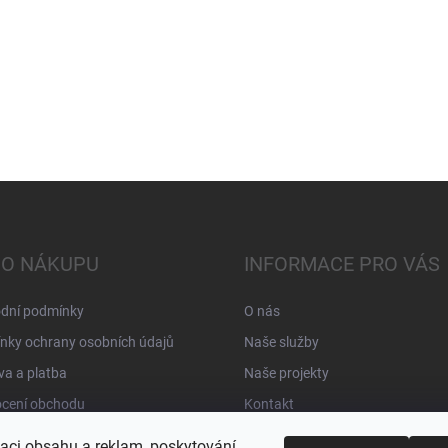
 O NÁKUPU
INFORMACE PRO VÁS
dní podmínky
O nás
nky ochrany osobních údajů
Naše služby
a a platba
Naše projekty
cení obchodu
Kontakt
zaci obsahu a reklam, poskytování