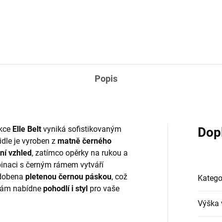
Popis
ekce
Elle Belt
vyniká sofistikovaným
Dop
idle je vyroben z
matně černého
ní vzhled
, zatímco opěrky na rukou a
binaci s černým rámem vytváří
zdobena
pletenou černou páskou
, což
Katego
e vám nabídne
pohodlí i styl
pro vaše
Výška 