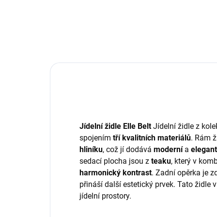
Jídelní židle Elle Belt
Jídelní židle z kol
spojením
tří kvalitních materiálů
. Rám ž
hliníku
, což jí dodává
moderní
a
elegant
sedací plocha jsou z
teaku
, který v kom
harmonický kontrast
. Zadní opěrka je 
přináší další estetický prvek. Tato židl
jídelní prostory.