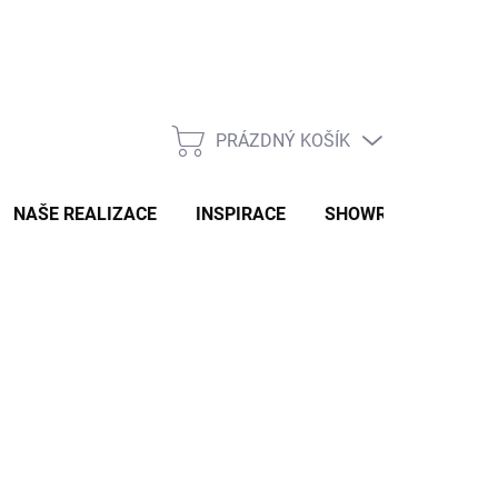
PRÁZDNÝ KOŠÍK
NÁKUPNÍ
KOŠÍK
NAŠE REALIZACE
INSPIRACE
SHOWROOM
NAŠ
2-3 TÝDNY