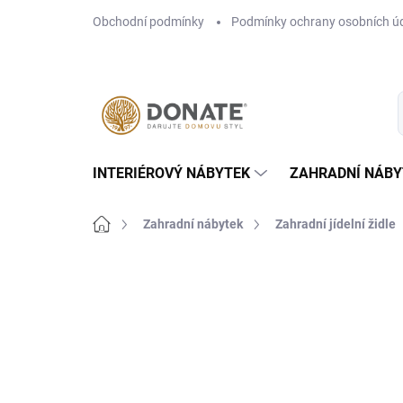
Přejít
Obchodní podmínky
Podmínky ochrany osobních ú
na
obsah
INTERIÉROVÝ NÁBYTEK
ZAHRADNÍ NÁBY
Domů
Zahradní nábytek
Zahradní jídelní židle
Neohodnoceno
Podrobnosti hodn