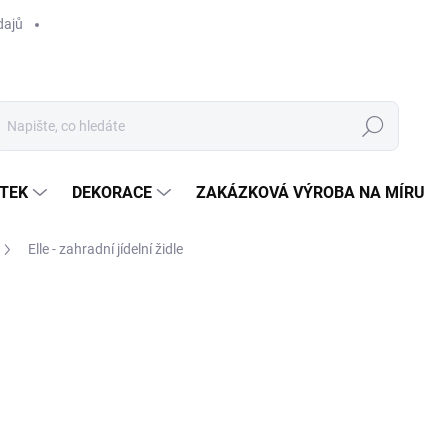
dajů
Hledat
TEK
DEKORACE
ZAKÁZKOVÁ VÝROBA NA MÍRU
Elle - zahradní jídelní židle
ocení
ZNAČKA:
APPLE BEE
8 890 Kč
/ ks
Měrná
SKLADEM U DODAVATELE 
cena:
MOŽNOSTI DORUČENÍ