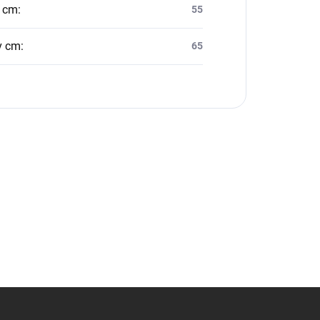
v cm
:
55
v cm
:
65