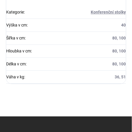
Kategorie
:
Konferenční stolky
Výška v cm
:
40
Šířka v cm
:
80, 100
Hloubka v cm
:
80, 100
Délka v cm
:
80, 100
Váha v kg
:
36, 51
Z
á