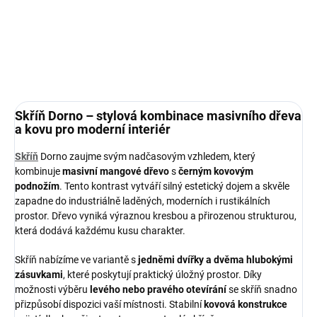
Těšíme se na vaši návštěvu!
DETAILNÍ INFORMACE
ZEPTAT SE
HLÍDAT
Skříň Dorno – stylová kombinace masivního dřeva
a kovu pro moderní interiér
Skříň
Dorno zaujme svým nadčasovým vzhledem, který
kombinuje
masivní mangové dřevo
s
černým kovovým
podnožím
. Tento kontrast vytváří silný estetický dojem a skvěle
zapadne do industriálně laděných, moderních i rustikálních
prostor. Dřevo vyniká výraznou kresbou a přirozenou strukturou,
která dodává každému kusu charakter.
Skříň nabízíme ve variantě s
jedněmi dvířky a dvěma hlubokými
zásuvkami
, které poskytují praktický úložný prostor. Díky
možnosti výběru
levého nebo pravého otevírání
se skříň snadno
přizpůsobí dispozici vaší místnosti. Stabilní
kovová konstrukce