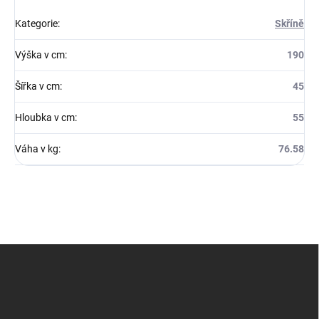
Kategorie
:
Skříně
Výška v cm
:
190
Šířka v cm
:
45
Hloubka v cm
:
55
Váha v kg
:
76.58
Z
á
p
a
t