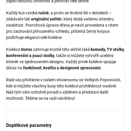
zajistí dlouhou životnost a pevnost celé skříně.
Každý kus vzniká
ručně
, a proto se drobně liší v detailech –
získáváte tak
originální solitér
, který dodá vašemu interiéru
osobitost. Povrchová úprava dřeva je navíc provedena s citem
pro zachování přirozeného vzhledu, přičemž černý korpus
podtrhuje eleganci celé kolekce.
Kolekce
Dorno
zahrnuje kromě této skříně také
komody, TV stolky,
konferenční a psací stolky
, takže si můžete vytvořit ucelený
interiér ve sjednoceném designu. Každý prvek kolekce spojuje
důraz na
funkčnost, kvalitu a designové zpracování
.
Rádi vás přivítáme v našem
showroomu ve Velkých Popovicích
,
kde si můžete všechny kusy této kolekce prohlédnout osobně.
Náš tým vám ochotně poradí s výběrem a představí další
možnosti. Těšíme se na vaši návštěvu!
Doplňkové parametry