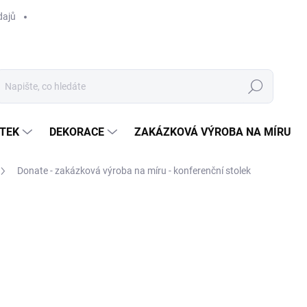
dajů
Hledat
TEK
DEKORACE
ZAKÁZKOVÁ VÝROBA NA MÍRU
Donate - zakázková výroba na míru - konferenční stolek
ocení
ZNAČKA:
DONATE
Poptat
NA DOTAZ
MOŽNOSTI DORUČENÍ