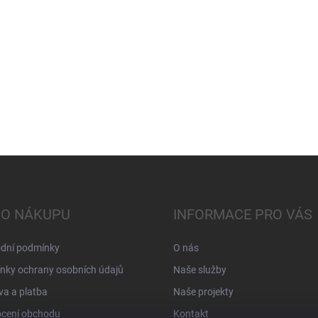
 O NÁKUPU
INFORMACE PRO VÁS
dní podmínky
O nás
nky ochrany osobních údajů
Naše služby
a a platba
Naše projekty
cení obchodu
Kontakt