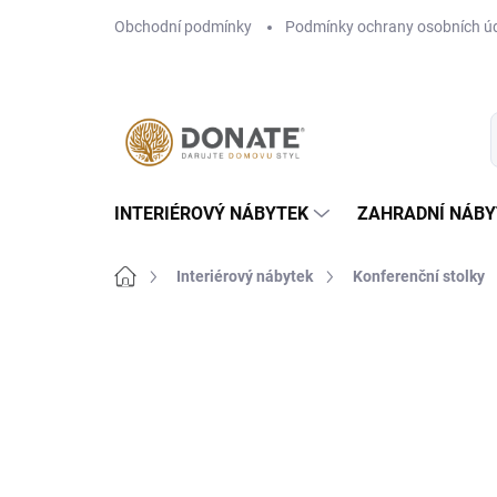
Přejít
Obchodní podmínky
Podmínky ochrany osobních ú
na
obsah
INTERIÉROVÝ NÁBYTEK
ZAHRADNÍ NÁBY
Domů
Interiérový nábytek
Konferenční stolky
Neohodnoceno
Podrobnosti hodn