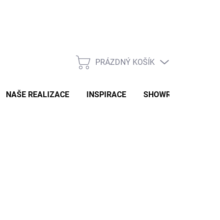
PRÁZDNÝ KOŠÍK
NÁKUPNÍ
KOŠÍK
NAŠE REALIZACE
INSPIRACE
SHOWROOM
NAŠ