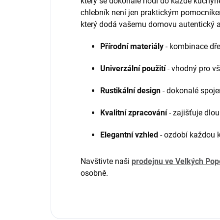
který se dokonale hodí do každé kuchyn
chlebník není jen praktickým pomocníke
který dodá vašemu domovu autentický a 
Přírodní materiály
- kombinace dře
Univerzální použití
- vhodný pro v
Rustikální design
- dokonalé spojen
Kvalitní zpracování
- zajišťuje dlo
Elegantní vzhled
- ozdobí každou 
Navštivte naši
prodejnu ve Velkých Pop
osobně.