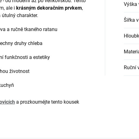
ě - od moderní až po venkovskou. Tento
Výška 
m, ale i
krásným dekoračním prvkem
,
útulný charakter.
Šířka 
va a ručně tkaného ratanu
Hloubk
šechny druhy chleba
Materi
í funkčnosti a estetiky
Ruční 
uhou životnost
kuchyň
ovicích
a prozkouméjte tento kousek