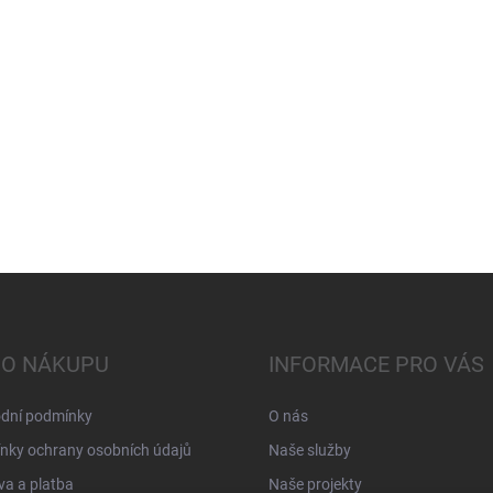
 O NÁKUPU
INFORMACE PRO VÁS
dní podmínky
O nás
nky ochrany osobních údajů
Naše služby
a a platba
Naše projekty