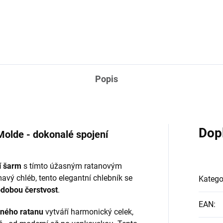
Popis
Dop
Molde - dokonalé spojení
í šarm
s tímto úžasným ratanovým
avý chléb, tento elegantní chlebník se
Katego
odobou čerstvost
.
EAN
:
aného ratanu
vytváří harmonický celek,