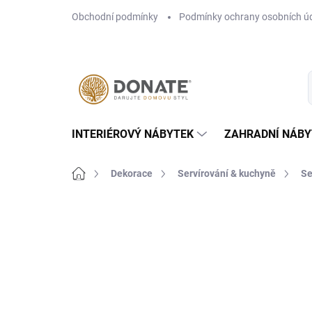
Přejít
Obchodní podmínky
Podmínky ochrany osobních ú
na
obsah
INTERIÉROVÝ NÁBYTEK
ZAHRADNÍ NÁBY
Domů
Dekorace
Servírování & kuchyně
Se
Neohodnoceno
Podrobnosti hodn