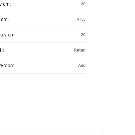
v cm
:
20
v cm
:
41.5
a v cm
:
20
ál
:
Ratan
výroba
:
Ano