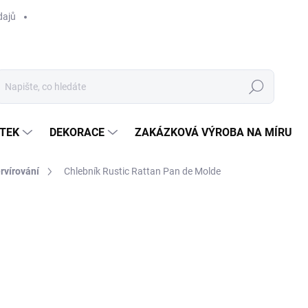
dajů
Hledat
TEK
DEKORACE
ZAKÁZKOVÁ VÝROBA NA MÍRU
rvírování
Chlebník Rustic Rattan Pan de Molde
ocení
ZNAČKA:
RIVIÉRA MAISON
1 990 Kč
/ ks
Měrná
NA DOTAZ
cena:
MOŽNOSTI DORUČENÍ