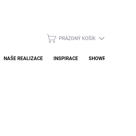
PRÁZDNÝ KOŠÍK
NÁKUPNÍ
KOŠÍK
NAŠE REALIZACE
INSPIRACE
SHOWROOM
NAŠ