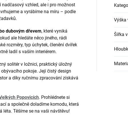
její nadčasový vzhled, ale i pro možnost
Katego
avrhujeme a vyrábíme na míru – podle
ožadavků.
Výška 
bo dubovým dřevem
, které vyniká
Šířka 
kud ale hledáte něco jiného, rádi
ké rozměry, typ úchytek, členění dvířek
Hloubk
tně ladil s vaším interiérem.
Materi
 solitér v ložnici, praktický úložný
obývacího pokoje. Její čistý design
stor a díky ručnímu zpracování získává
elkých Popovicích
. Prohlédnete si
izací a společně doladíme komodu, která
á léta. Těšíme se na vaši návštěvu!