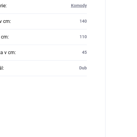
rie
:
Komody
v cm
:
140
v cm
:
110
a v cm
:
45
ál
:
Dub