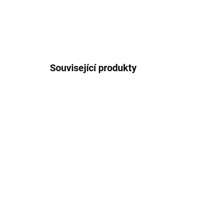
Související produkty
CAPTAIN180X100
NA OBJEDNÁNÍ 3-5 TÝDNŮ