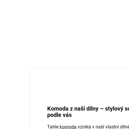
Captain - jídelní stůl
Cap
sto
52 600 Kč
od
36
Detail
Komoda z naší dílny – stylový so
podle vás
Tahle
komoda
vzniká v naší vlastní díl