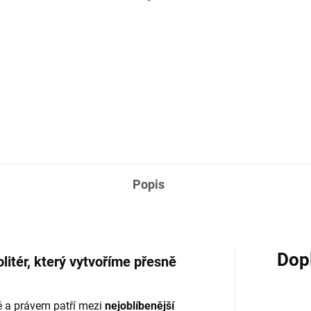
tain - konferenční
Captain - TV stolek
lek
41 120 Kč
 230 Kč
Do košíku
Do košíku
Popis
Dop
litér, který vytvoříme přesně
ně a právem patří mezi
nejoblíbenější