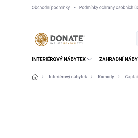
Přejít
Obchodní podmínky
Podmínky ochrany osobních ú
na
obsah
INTERIÉROVÝ NÁBYTEK
ZAHRADNÍ NÁBY
Domů
Interiérový nábytek
Komody
Captai
Neohodnoceno
Podrobnosti hodn