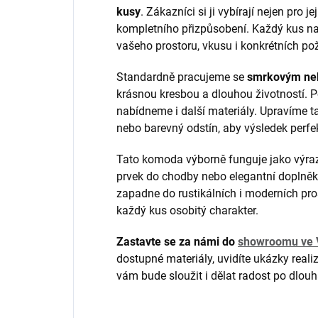
kusy
. Zákazníci si ji vybírají nejen pro 
kompletního přizpůsobení. Každý kus n
vašeho prostoru, vkusu i konkrétních p
Standardně pracujeme se
smrkovým ne
krásnou kresbou a dlouhou životností. Po
nabídneme i další materiály. Upravíme ta
nebo barevný odstín, aby výsledek perfek
Tato komoda výborně funguje jako výrazný
prvek do chodby nebo elegantní doplněk 
zapadne do rustikálních i moderních pro
každý kus osobitý charakter.
Zastavte se za námi do
showroomu ve V
dostupné materiály, uvidíte ukázky real
vám bude sloužit i dělat radost po dlouh