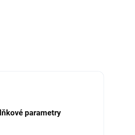
Cooper Captain - křeslo
otočné
1 Kč
Detail
lňkové parametry