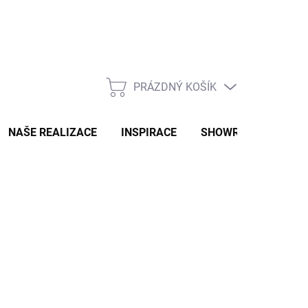
PRÁZDNÝ KOŠÍK
NÁKUPNÍ
KOŠÍK
NAŠE REALIZACE
INSPIRACE
SHOWROOM
NAŠ
Ů