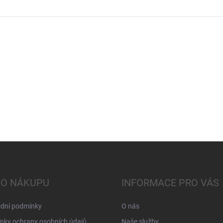
 O NÁKUPU
INFORMACE PRO VÁS
dní podmínky
O nás
nky ochrany osobních údajů
Naše služby