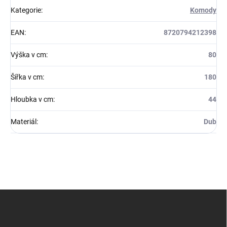
Kategorie
:
Komody
EAN
:
8720794212398
Výška v cm
:
80
Šířka v cm
:
180
Hloubka v cm
:
44
Materiál
:
Dub
Z
á
p