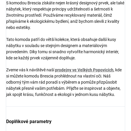
S komodou Brescia získáte nejen krásný designový prvek, ale také
nábytek, který respektuje principy udržitelnosti a šetrnosti k
životnímu prostředí. Používáme recyklovaný materiál, čímž
přispíváme k ekologickému bydlení, aniž bychom slevili z kvality
nebo estetiky.
Tato komoda patří do větší kolekce, která obsahuje další kusy
nábytku v souladu se stejným designem a materiálovým
provedením. Díky tomu si snadno vytvoříte harmonický interiér,
kde se každý prvek vzájemně doplňuje.
Zveme vás k návštěvě naší
prodejny ve Velkých Popovicích
, kde
si můžete komodu Brescia prohlédnout na vlastní oči. Náš
odborný tým vám rád poradí s výběrem a pomůže přizpůsobit
nábytek přesně vašim potřebám. Přijďte se inspirovat a objevte,
jak spojit krásu, funkčnost a ekologii v jednom kusu nábytku.
Doplňkové parametry