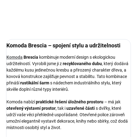
Do košíku
Komoda Brescia – spojení stylu a udržitelnosti
Komoda
Brescia
kombinuje moderní design s ekologickou
udržitelností. Vyrobili jsme ji z
recyklovaného dubu
, který dodává
každému kusu jedinečnou kresbu a přirozený charakter dřeva, a
kovová konstrukce zajišťuje pevnost a stabilitu. Tato kombinace
přináší
rustikální šarm
s nádechem industriálního stylu, který
skvěle doplní různé typy interiérů.
Komoda nabízí
praktické řešení úložného prostoru
– má jak
otevřený výstavní prostor
, tak i
uzavřené části
s dvířky, které
udrží vaše věci přehledně uspořádané. Otevřené police zároveň
umožní elegantně vystavit dekorace, knihy nebo sbírky, což dodá
místnosti osobitý styl a život.