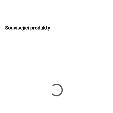
DETAILNÍ INFORMACE
ZEPTAT SE
HLÍDAT
Související produkty
SKLADEM U DODAVATELE 2-3 TÝDNY
Brescia - knihovna
67 180 Kč