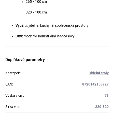
265 × 100 cm
320 × 100 cm
Využití:
jídelna, kuchyně, společenské prostory
Styl:
moderní, industriální, nadčasový
Doplňkové parametry
Kategorie
:
Jídelní stoly
EAN
:
8720142158927
Výška v cm
:
78
Šířka v cm
:
220-320