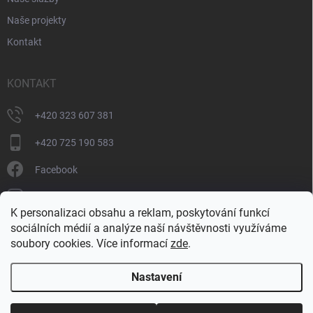
Naše projekty
Kontakt
KONTAKT
+420 323 607 381
+420 725 190 583
Facebook
donate_cz
K personalizaci obsahu a reklam, poskytování funkcí
+420 725 190 583
sociálních médií a analýze naší návštěvnosti využíváme
soubory cookies. Více informací
zde
.
Nastavení
Copyright 2026
DONATE
. Všechna práva vyhrazena.
Upravit nastavení