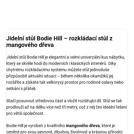
DETAILNÍ INFORMACE
ZEPTAT SE
HLÍDAT
Jídelní stůl Bodie Hill – rozkládací stůl z
mangového dřeva
Jídelní stůl Bodie Hill je elegantní a velmi univerzální kus nábytku,
který se skvěle hodí do moderních i klasických interiérů. Díky
chytrému rozkládacímu systému můžete stůl jednoduše
přizpůsobit aktuální situaci – během několika okamžiků jej
rozšíříte a získáte tak velkorysý prostor pro rodinné oslavy nebo
setkání s přáteli.
Stačí posunout středovou část a vložit rozšiřující díl. Stůl se tak
prodlouží až na délku více než tři metry, což z něj činí ideální řešení
pro větší společnost.
Bodie Hill je vyroben z kvalitního
mangového dřeva
, které je
ceněné pro svou pevnost, dlouhou životnost a krásnou přírodní