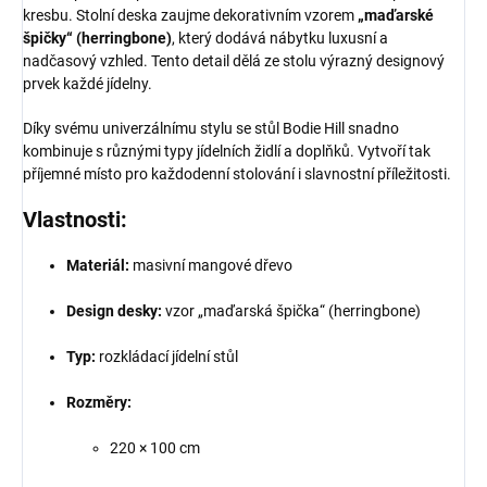
kresbu. Stolní deska zaujme dekorativním vzorem
„maďarské
špičky“ (herringbone)
, který dodává nábytku luxusní a
nadčasový vzhled. Tento detail dělá ze stolu výrazný designový
prvek každé jídelny.
Díky svému univerzálnímu stylu se stůl Bodie Hill snadno
kombinuje s různými typy jídelních židlí a doplňků. Vytvoří tak
příjemné místo pro každodenní stolování i slavnostní příležitosti.
Vlastnosti:
Materiál:
masivní mangové dřevo
Design desky:
vzor „maďarská špička“ (herringbone)
Typ:
rozkládací jídelní stůl
Rozměry:
220 × 100 cm