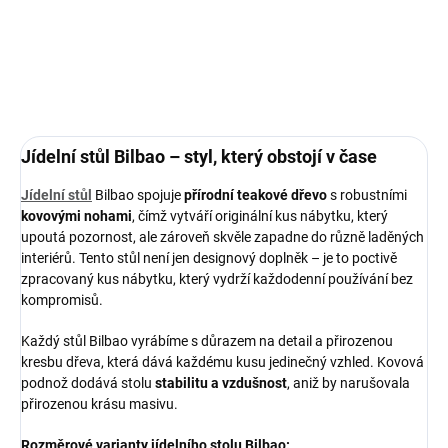
pomůžeme s výběrem.
DETAILNÍ INFORMACE
ZEPTAT SE
HLÍDAT
Jídelní stůl Bilbao – styl, který obstojí v čase
Jídelní stůl
Bilbao spojuje
přírodní teakové dřevo
s robustními
kovovými nohami
, čímž vytváří originální kus nábytku, který
upoutá pozornost, ale zároveň skvěle zapadne do různě laděných
interiérů. Tento stůl není jen designový doplněk – je to poctivě
zpracovaný kus nábytku, který vydrží každodenní používání bez
kompromisů.
Každý stůl Bilbao vyrábíme s důrazem na detail a přirozenou
kresbu dřeva, která dává každému kusu jedinečný vzhled. Kovová
podnož dodává stolu
stabilitu a vzdušnost
, aniž by narušovala
přirozenou krásu masivu.
Rozměrové varianty jídelního stolu Bilbao: