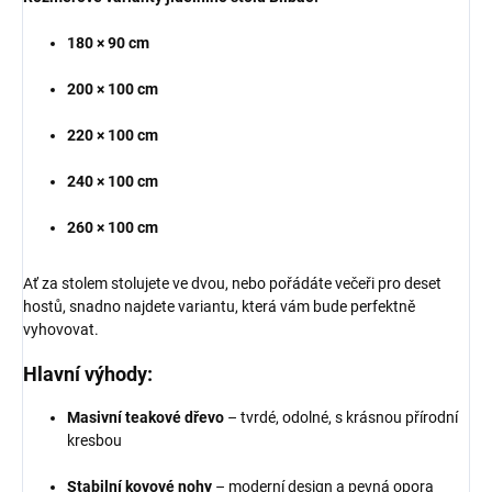
180 × 90 cm
200 × 100 cm
220 × 100 cm
240 × 100 cm
260 × 100 cm
Ať za stolem stolujete ve dvou, nebo pořádáte večeři pro deset
hostů, snadno najdete variantu, která vám bude perfektně
vyhovovat.
Hlavní výhody:
Masivní teakové dřevo
– tvrdé, odolné, s krásnou přírodní
kresbou
Stabilní kovové nohy
– moderní design a pevná opora