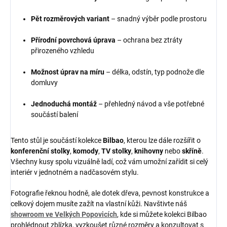
Pět rozměrových variant
– snadný výběr podle prostoru
Přírodní povrchová úprava
– ochrana bez ztráty
přirozeného vzhledu
Možnost úprav na míru
– délka, odstín, typ podnože dle
domluvy
Jednoduchá montáž
– přehledný návod a vše potřebné
součástí balení
Tento stůl je součástí kolekce
Bilbao
, kterou lze dále rozšířit o
konferenční stolky
,
komody
,
TV stolky
,
knihovny
nebo
skříně
.
Všechny kusy spolu vizuálně ladí, což vám umožní zařídit si celý
interiér v jednotném a nadčasovém stylu.
Fotografie řeknou hodně, ale dotek dřeva, pevnost konstrukce a
celkový dojem musíte zažít na vlastní kůži. Navštivte náš
showroom ve Velkých Popovicích
, kde si můžete kolekci Bilbao
prohlédnout zblízka, vyzkoušet různé rozměry a konzultovat s