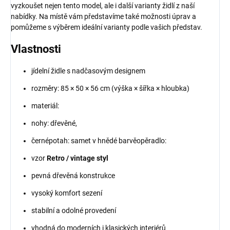
vyzkoušet nejen tento model, ale i další varianty židlí z naší
nabídky. Na místě vám představíme také možnosti úprav a
pomůžeme s výběrem ideální varianty podle vašich představ.
Vlastnosti
jídelní židle s nadčasovým designem
rozměry: 85 × 50 × 56 cm (výška × šířka × hloubka)
materiál:
nohy: dřevěné,
černépotah: samet v hnědé barvěopěradlo:
vzor
Retro / vintage styl
pevná dřevěná konstrukce
vysoký komfort sezení
stabilní a odolné provedení
vhodná do moderních i klasických interiérů