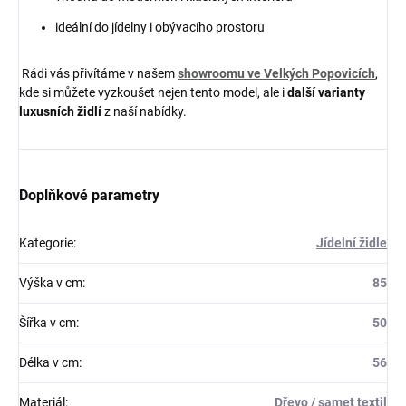
ideální do jídelny i obývacího prostoru
Rádi vás přivítáme v našem
showroomu ve Velkých Popovicích
,
kde si můžete vyzkoušet nejen tento model, ale i
další varianty
luxusních židlí
z naší nabídky.
Doplňkové parametry
Kategorie
:
Jídelní židle
Výška v cm
:
85
Šířka v cm
:
50
Délka v cm
:
56
Materiál
:
Dřevo / samet textil