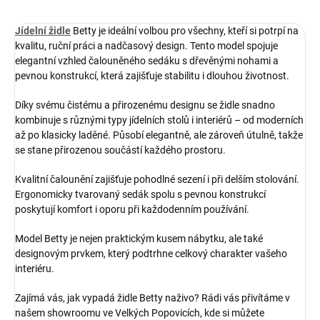
Jídelní židle
Betty je ideální volbou pro všechny, kteří si potrpí na
kvalitu, ruční práci a nadčasový design. Tento model spojuje
elegantní vzhled čalouněného sedáku s dřevěnými nohami a
pevnou konstrukcí, která zajišťuje stabilitu i dlouhou životnost.
Díky svému čistému a přirozenému designu se židle snadno
kombinuje s různými typy jídelních stolů i interiérů – od moderních
až po klasicky laděné. Působí elegantně, ale zároveň útulně, takže
se stane přirozenou součástí každého prostoru.
Kvalitní čalounění zajišťuje pohodlné sezení i při delším stolování.
Ergonomicky tvarovaný sedák spolu s pevnou konstrukcí
poskytují komfort i oporu při každodenním používání.
Model Betty je nejen praktickým kusem nábytku, ale také
designovým prvkem, který podtrhne celkový charakter vašeho
interiéru.
Zajímá vás, jak vypadá židle Betty naživo? Rádi vás přivítáme v
našem showroomu ve Velkých Popovicích, kde si můžete