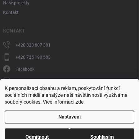
Naše projekty
Kontakt
KONTAKT
+420 323 607 381
+420 725 190 583
Facebook
donate_cz
K personalizaci obsahu a reklam, poskytování funkcí
+420 725 190 583
sociálních médií a analýze naší návštěvnosti využíváme
soubory cookies. Více informací
zde
.
Nastavení
Copyright 2026
DONATE
. Všechna práva vyhrazena.
Upravit nastavení
cookies
Odmítnout
Souhlasím