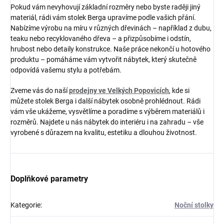
Pokud vám nevyhovují základní rozměry nebo byste raději jiný
materiál, rádi vám stolek Berga upravíme podle vašich přání.
Nabízíme výrobu na míru v různých dřevinách – například z dubu,
teaku nebo recyklovaného dřeva – a přizpůsobíme i odstín,
hrubost nebo detaily konstrukce. Naše práce nekončí u hotového
produktu – pomáháme vám vytvořit nábytek, který skutečně
odpovídá vašemu stylu a potřebám.
Zveme vás do naší
prodejny ve Velkých Popovicích
, kde si
můžete stolek Berga i další nábytek osobně prohlédnout. Rádi
vám vše ukážeme, vysvětlíme a poradíme s výběrem materiálů i
rozměrů. Najdete u nás nábytek do interiéru i na zahradu – vše
vyrobené s důrazem na kvalitu, estetiku a dlouhou životnost.
Doplňkové parametry
Kategorie
:
Noční stolky