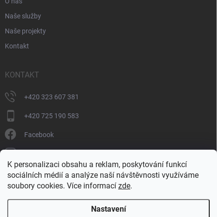
O nás
Naše služby
Naše projekty
Kontakt
KONTAKT
+420 323 607 381
+420 725 190 583
Facebook
donate_cz
K personalizaci obsahu a reklam, poskytování funkcí
+420 725 190 583
sociálních médií a analýze naší návštěvnosti využíváme
soubory cookies. Více informací
zde
.
Nastavení