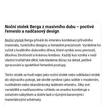
ZEPTAT SE
HLÍDAT
Noční stolek Berga z masivního dubu – poctivé
řemeslo a nadčasový design
Noční stolek
Berga přináší do interiéru kombinaci přírodního
materiálu, funkčního designu a řemeslné preciznosti. Vyrábíme ho
ručně z kvalitního dubového dřeva, které vyniká svou pevností,
dlouhou životností a krásnou kresbou. Každý kus vzniká v naší
vlastní truhlářské dílně, kde klademe důraz na detail, pečlivé
zpracování a spolehlivé řemeslné postupy.
Tento stolek se hodí nejen jako noční stolek nebo odkládací stolek
do obývacího pokoje, ale skvěle vynikne i jako solitér v moderním,
rustikálním nebo skandinávsky laděném interiéru. Díky své
variabilitě a nadčasovému vzhledu se snadno kombinuje s
ostatním nábytkem a dobře ladí s různými barevnými i
materiálovými schématy.