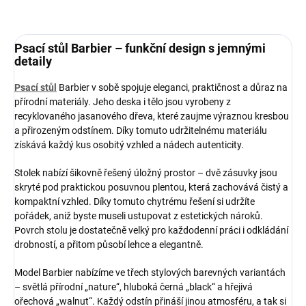
Psací stůl Barbier – funkční design s jemnými
detaily
Psací stůl
Barbier v sobě spojuje eleganci, praktičnost a důraz na
přírodní materiály. Jeho deska i tělo jsou vyrobeny z
recyklovaného jasanového dřeva, které zaujme výraznou kresbou
a přirozeným odstínem. Díky tomuto udržitelnému materiálu
získává každý kus osobitý vzhled a nádech autenticity.
Stolek nabízí šikovně řešený úložný prostor – dvě zásuvky jsou
skryté pod praktickou posuvnou plentou, která zachovává čistý a
kompaktní vzhled. Díky tomuto chytrému řešení si udržíte
pořádek, aniž byste museli ustupovat z estetických nároků.
Povrch stolu je dostatečně velký pro každodenní práci i odkládání
drobností, a přitom působí lehce a elegantně.
Model Barbier nabízíme ve třech stylových barevných variantách
– světlá přírodní „nature“, hluboká černá „black“ a hřejivá
ořechová „walnut“. Každý odstín přináší jinou atmosféru, a tak si