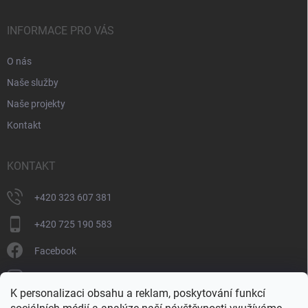
INFORMACE PRO VÁS
O nás
Naše služby
Naše projekty
Kontakt
KONTAKT
+420 323 607 381
+420 725 190 583
Facebook
donate_cz
K personalizaci obsahu a reklam, poskytování funkcí
+420 725 190 583