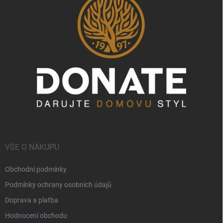
VŠE O NÁKUPU
Obchodní podmínky
Podmínky ochrany osobních údajů
Doprava a platba
Hodnocení obchodu