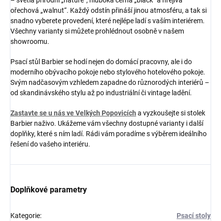
– světlá přírodní „nature“, hluboká černá „black“ a hřejivá
ořechová „walnut“. Každý odstín přináší jinou atmosféru, a tak si
snadno vyberete provedení, které nejlépe ladí s vaším interiérem.
Všechny varianty si můžete prohlédnout osobně v našem
showroomu.
Psací stůl Barbier se hodí nejen do domácí pracovny, ale i do
moderního obývacího pokoje nebo stylového hotelového pokoje.
Svým nadčasovým vzhledem zapadne do různorodých interiérů –
od skandinávského stylu až po industriální či vintage ladění.
Zastavte se u nás ve Velkých Popovicích
a vyzkoušejte si stolek
Barbier naživo. Ukážeme vám všechny dostupné varianty i další
doplňky, které s ním ladí. Rádi vám poradíme s výběrem ideálního
řešení do vašeho interiéru.
Doplňkové parametry
Kategorie
:
Psací stoly