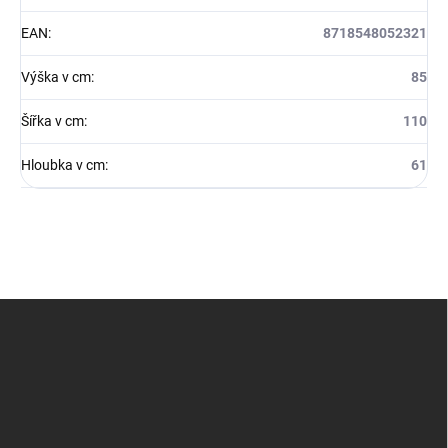
EAN
:
8718548052321
Výška v cm
:
85
Šířka v cm
:
110
Hloubka v cm
:
61
Z
á
p
a
t
í