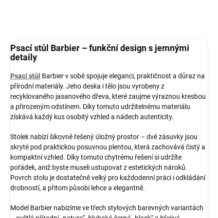
ZEPTAT SE
HLÍDAT
Psací stůl Barbier – funkční design s jemnými
detaily
Psací stůl
Barbier v sobě spojuje eleganci, praktičnost a důraz na
přírodní materiály. Jeho deska i tělo jsou vyrobeny z
recyklovaného jasanového dřeva, které zaujme výraznou kresbou
a přirozeným odstínem. Díky tomuto udržitelnému materiálu
získává každý kus osobitý vzhled a nádech autenticity.
Stolek nabízí šikovně řešený úložný prostor – dvě zásuvky jsou
skryté pod praktickou posuvnou plentou, která zachovává čistý a
kompaktní vzhled. Díky tomuto chytrému řešení si udržíte
pořádek, aniž byste museli ustupovat z estetických nároků.
Povrch stolu je dostatečně velký pro každodenní práci i odkládání
drobností, a přitom působí lehce a elegantně.
Model Barbier nabízíme ve třech stylových barevných variantách