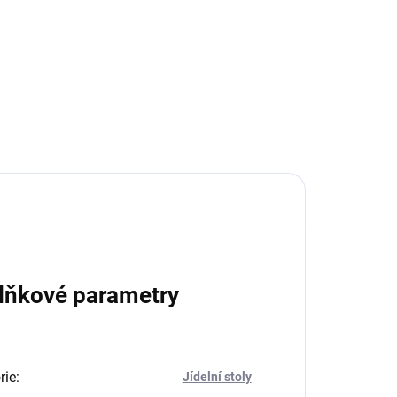
29 650 Kč
od
Detail
lňkové parametry
rie
:
Jídelní stoly