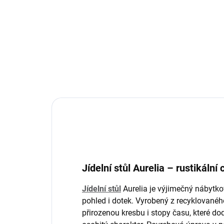
od
18 910 Kč
Do košíku
Jídelní stůl Aurelia – rustikální
Jídelní stůl
Aurelia je výjimečný nábytko
pohled i dotek. Vyrobený z recyklované
přirozenou kresbu i stopy času, které do