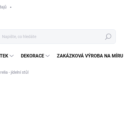
dajů
Hledat
TEK
DEKORACE
ZAKÁZKOVÁ VÝROBA NA MÍRU
elia - jídelní stůl
ocení
ZNAČKA:
TL
od
27 990 Kč
/ k
Měrná
ZVOLTE VARIANTU
cena: