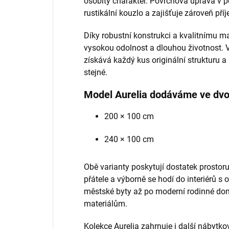
osobitý charakter. Povrchová úprava v 
rustikální kouzlo a zajišťuje zároveň př
Díky robustní konstrukci a kvalitnímu mat
vysokou odolnost a dlouhou životnost. 
získává každý kus originální strukturu 
stejné.
Model Aurelia dodáváme ve dvo
200 × 100 cm
240 × 100 cm
Obě varianty poskytují dostatek prostoru
přátele a výborně se hodí do interiérů s
městské byty až po moderní rodinné domy
materiálům.
Kolekce Aurelia zahrnuje i další nábytkov