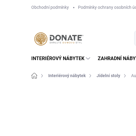
Přejít
Obchodní podmínky
Podmínky ochrany osobních ú
na
obsah
INTERIÉROVÝ NÁBYTEK
ZAHRADNÍ NÁBY
Domů
Interiérový nábytek
Jídelní stoly
Aur
Neohodnoceno
Podrobnosti hodn