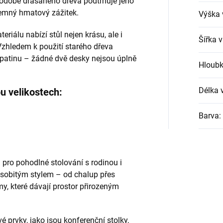
podobě drásaného dřeva podtrhuje jeho
íjemný hmatový zážitek.
Výška 
eriálu nabízí stůl nejen krásu, ale i
Šířka 
Vzhledem k použití starého dřeva
a patinu – žádné dvě desky nejsou úplně
Hloubk
Délka 
u velikostech:
Barva
:
 pro pohodlné stolování s rodinou i
 osobitým stylem – od chalup přes
, které dávají prostor přirozeným
é prvky, jako jsou konferenční stolky,