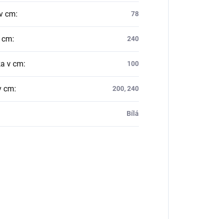
v cm
:
78
v cm
:
240
a v cm
:
100
v cm
:
200, 240
Bílá