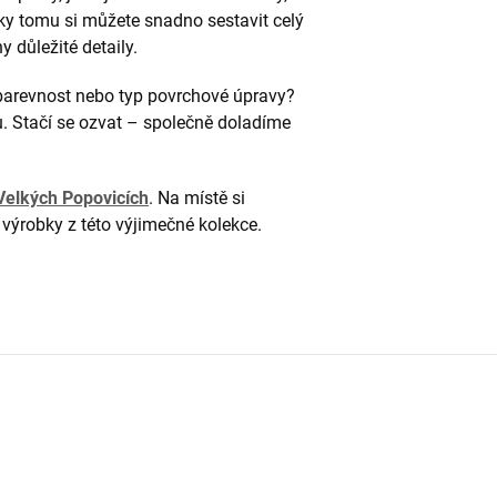
íky tomu si můžete snadno sestavit celý
y důležité detaily.
 barevnost nebo typ povrchové úpravy?
u. Stačí se ozvat – společně doladíme
elkých Popovicích
. Na místě si
í výrobky z této výjimečné kolekce.