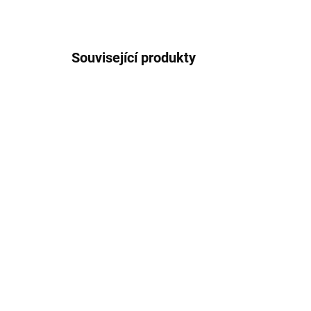
Související produkty
TD0025
SKLADEM U DODAVATELE 2-3
TÝDNY
Aurelia - konzolový
Aur
stolek