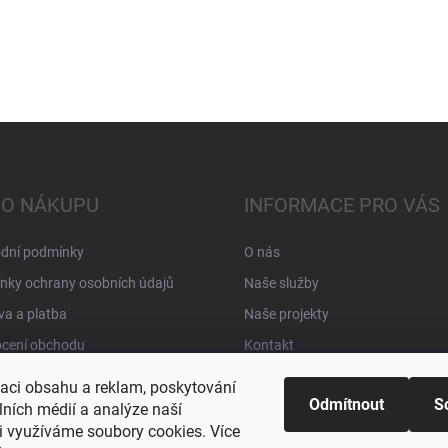
 O NÁKUPU
INFORMACE PRO VÁS
dní podmínky
O nás
nky ochrany osobních údajů
Naše služby
a a platba
Naše projekty
cení obchodu
Kontakt
zaci obsahu a reklam, poskytování
Odmítnout
S
lních médií a analýze naší
i využíváme soubory cookies. Více