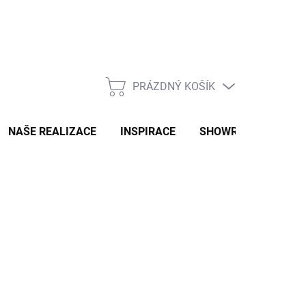
PRÁZDNÝ KOŠÍK
NÁKUPNÍ
KOŠÍK
NAŠE REALIZACE
INSPIRACE
SHOWROOM
NAŠ
s