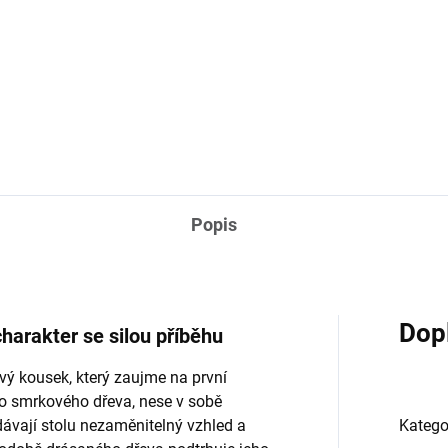
57 950 Kč
34 920 Kč
Detail
Do košíku
Popis
Dop
 charakter se silou příběhu
vý kousek, který zaujme na první
ho smrkového dřeva, nese v sobě
dávají stolu nezaměnitelný vzhled a
Katego