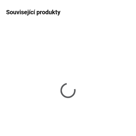
Související produkty
SKLADEM U DODAVATELE 2-3 TÝDNY
Astoria - konferenční
stolek, set
22 690 Kč
Do košíku