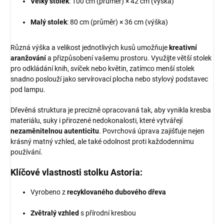
Velký stolek
: 100 cm (průměr) × 42 cm (výška)
Malý stolek
: 80 cm (průměr) × 36 cm (výška)
Různá výška a velikost jednotlivých kusů umožňuje
kreativní
aranžování
a přizpůsobení vašemu prostoru. Využijte větší stolek
pro odkládání knih, svíček nebo květin, zatímco menší stolek
snadno poslouží jako servírovací plocha nebo stylový podstavec
pod lampu.
Dřevěná struktura je precizně opracovaná tak, aby vynikla kresba
materiálu, suky i přirozené nedokonalosti, které vytvářejí
nezaměnitelnou autenticitu
. Povrchová úprava zajišťuje nejen
krásný matný vzhled, ale také odolnost proti každodennímu
používání.
Klíčové vlastnosti stolku Astoria:
Vyrobeno z
recyklovaného dubového dřeva
Zvětralý vzhled
s přírodní kresbou