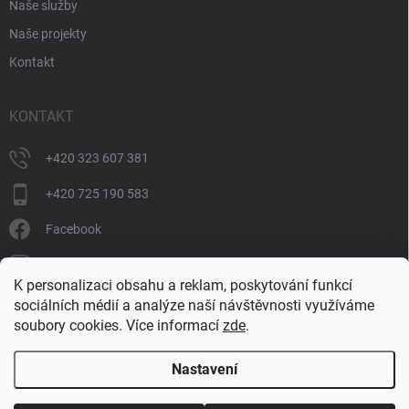
Naše služby
Naše projekty
Kontakt
KONTAKT
+420 323 607 381
+420 725 190 583
Facebook
donate_cz
K personalizaci obsahu a reklam, poskytování funkcí
+420 725 190 583
sociálních médií a analýze naší návštěvnosti využíváme
soubory cookies. Více informací
zde
.
Nastavení
Copyright 2026
DONATE
. Všechna práva vyhrazena.
Upravit nastavení