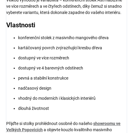
Velkou výhodou je variabilita – konferenční stolek Asti nabízíme
ve více rozměrech a ve čtyřech odstínech, díky čemuž si snadno
vyberete variantu, která dokonale zapadne do vašeho interiéru.
Vlastnosti
konferenční stolek z masivního mangového dřeva
kartáčovaný povrch zvýrazňující kresbu dřeva
dostupný ve více rozměrech
dostupný ve 4 barevných odstínech
pevná a stabilní konstrukce
nadčasový design
vhodný do moderních i klasických interiérů
dlouhá životnost
Přijďte si stolky
prohlédnout osobně do našeho
showroomu ve
Velkých Popovicích
a objevte kouzlo kvalitního masivního