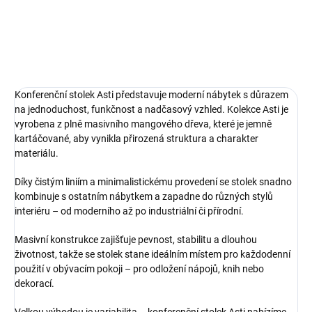
DETAILNÍ INFORMACE
ZEPTAT SE
HLÍDAT
Konferenční stolek Asti představuje moderní nábytek s důrazem
na jednoduchost, funkčnost a nadčasový vzhled. Kolekce Asti je
vyrobena z plně masivního mangového dřeva, které je jemně
kartáčované, aby vynikla přirozená struktura a charakter
materiálu.
Díky čistým liniím a minimalistickému provedení se stolek snadno
kombinuje s ostatním nábytkem a zapadne do různých stylů
interiéru – od moderního až po industriální či přírodní.
Masivní konstrukce zajišťuje pevnost, stabilitu a dlouhou
životnost, takže se stolek stane ideálním místem pro každodenní
použití v obývacím pokoji – pro odložení nápojů, knih nebo
dekorací.