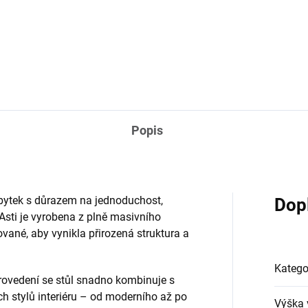
ZEPTAT SE
HLÍDAT
Popis
bytek s důrazem na jednoduchost,
Dop
Asti je vyrobena z plně masivního
vané, aby vynikla přirozená struktura a
Katego
rovedení se stůl snadno kombinuje s
 stylů interiéru – od moderního až po
Výška 