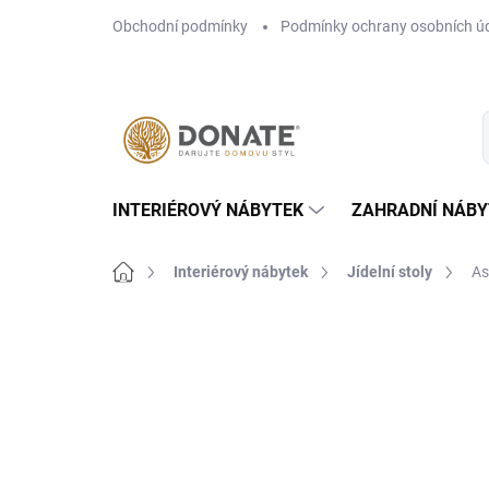
Přejít
Obchodní podmínky
Podmínky ochrany osobních ú
na
obsah
INTERIÉROVÝ NÁBYTEK
ZAHRADNÍ NÁBY
Domů
Interiérový nábytek
Jídelní stoly
Ast
Neohodnoceno
Podrobnosti hodn
NOVINKA