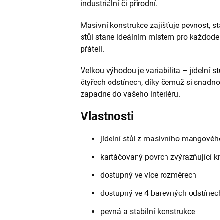
industriální či přírodní.
Masivní konstrukce zajišťuje pevnost, st
stůl stane ideálním místem pro každodenn
přáteli.
Velkou výhodou je variabilita – jídelní s
čtyřech odstínech, díky čemuž si snadno
zapadne do vašeho interiéru.
Vlastnosti
jídelní stůl z masivního mangovéh
kartáčovaný povrch zvýrazňující k
dostupný ve více rozměrech
dostupný ve 4 barevných odstínec
pevná a stabilní konstrukce