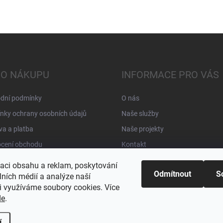
 O NÁKUPU
INFORMACE PRO VÁS
dní podmínky
O nás
nky ochrany osobních údajů
Naše služby
a a platba
Naše projekty
cení obchodu
Kontakt
zaci obsahu a reklam, poskytování
Odmítnout
S
lních médií a analýze naší
i využíváme soubory cookies. Více
de
.
í