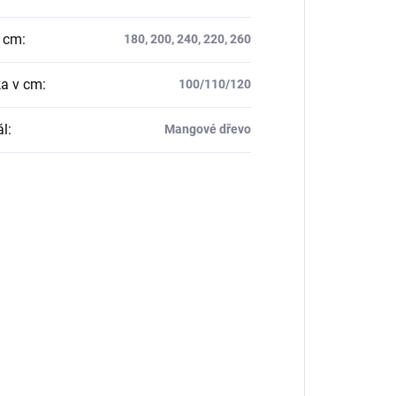
v cm
:
180, 200, 240, 220, 260
a v cm
:
100/110/120
ál
:
Mangové dřevo