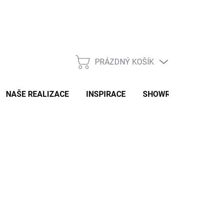
PRÁZDNÝ KOŠÍK
NÁKUPNÍ
KOŠÍK
NAŠE REALIZACE
INSPIRACE
SHOWROOM
NAŠ
s