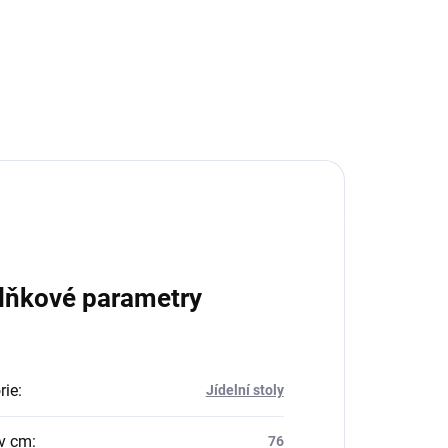
lňkové parametry
rie
:
Jídelní stoly
v cm
:
76