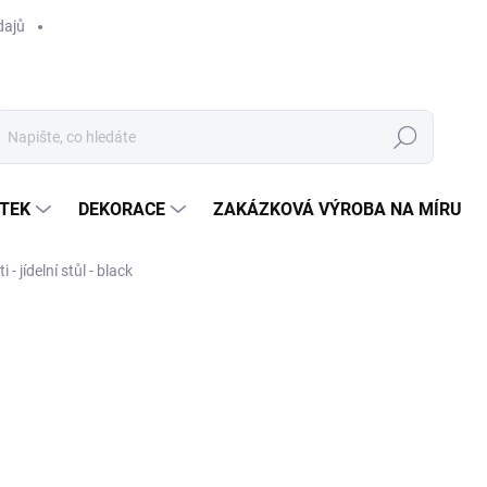
dajů
Hledat
TEK
DEKORACE
ZAKÁZKOVÁ VÝROBA NA MÍRU
i - jídelní stůl - black
ocení
ZNAČKA:
TL
od
31 520 Kč
/ k
Měrná
ZVOLTE VARIANTU