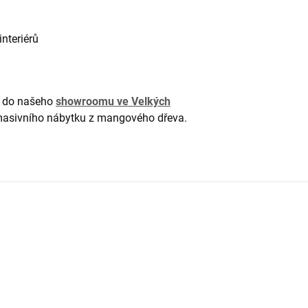
nteriérů
 do našeho
showroomu ve Velkých
 masivního nábytku z mangového dřeva.