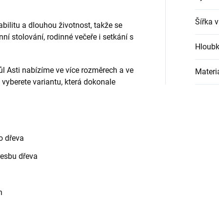
Šířka 
abilitu a dlouhou životnost, takže se
í stolování, rodinné večeře i setkání s
Hloubk
tůl Asti nabízíme ve více rozměrech a ve
Materi
 vyberete variantu, která dokonale
o dřeva
resbu dřeva
h