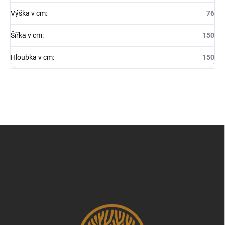
Výška v cm
:
76
Šířka v cm
:
150
Hloubka v cm
:
150
Z
á
p
a
t
í