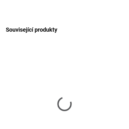
ZEPTAT SE
HLÍDAT
Související produkty
SKLADEM U DODAVATELE 3-5 TÝDNŮ
SKLADEM U DODAVATELE 3-5 TÝDNŮ
Aron - Konzolový stolek -
Aron - Konzolový stolek -
Hnědý
Černý
23 140 Kč
23 140 Kč