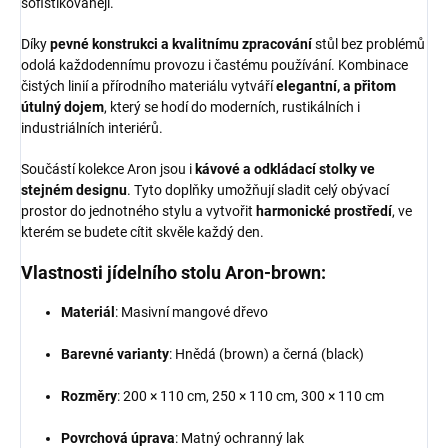
sofistikovaněji.
Díky
pevné konstrukci a kvalitnímu zpracování
stůl bez problémů
odolá každodennímu provozu i častému používání. Kombinace
čistých linií a přírodního materiálu vytváří
elegantní, a přitom
útulný dojem
, který se hodí do moderních, rustikálních i
industriálních interiérů.
Součástí kolekce Aron jsou i
kávové a odkládací stolky ve
stejném designu
. Tyto doplňky umožňují sladit celý obývací
prostor do jednotného stylu a vytvořit
harmonické prostředí
, ve
kterém se budete cítit skvěle každý den.
Vlastnosti jídelního stolu Aron-brown:
Materiál
: Masivní mangové dřevo
Barevné varianty
: Hnědá (brown) a černá (black)
Rozměry
: 200 × 110 cm, 250 × 110 cm, 300 × 110 cm
Povrchová úprava
: Matný ochranný lak