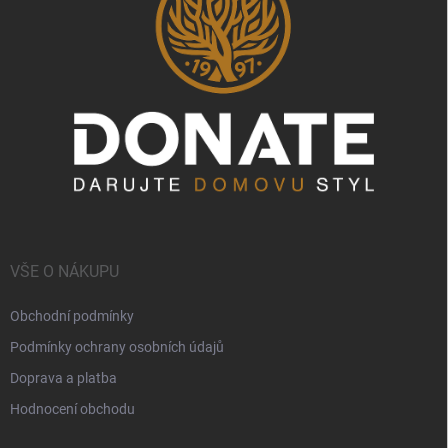
VŠE O NÁKUPU
Obchodní podmínky
Podmínky ochrany osobních údajů
Doprava a platba
Hodnocení obchodu