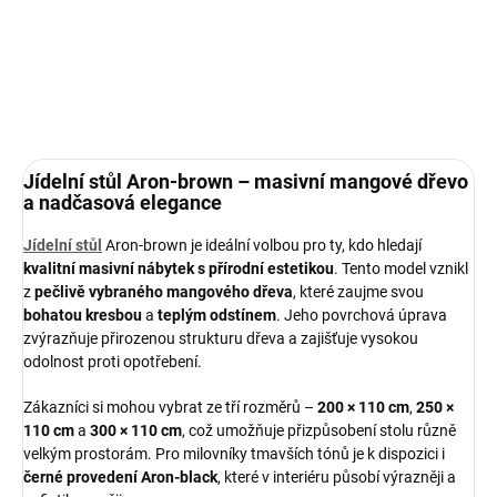
Do košíku
Do košíku
Jídelní stůl Aron-brown – masivní mangové dřevo
a nadčasová elegance
Jídelní stůl
Aron-brown je ideální volbou pro ty, kdo hledají
kvalitní masivní nábytek s přírodní estetikou
. Tento model vznikl
z
pečlivě vybraného mangového dřeva
, které zaujme svou
bohatou kresbou
a
teplým odstínem
. Jeho povrchová úprava
zvýrazňuje přirozenou strukturu dřeva a zajišťuje vysokou
odolnost proti opotřebení.
Zákazníci si mohou vybrat ze tří rozměrů –
200 × 110 cm
,
250 ×
110 cm
a
300 × 110 cm
, což umožňuje přizpůsobení stolu různě
velkým prostorám. Pro milovníky tmavších tónů je k dispozici i
černé provedení Aron-black
, které v interiéru působí výrazněji a