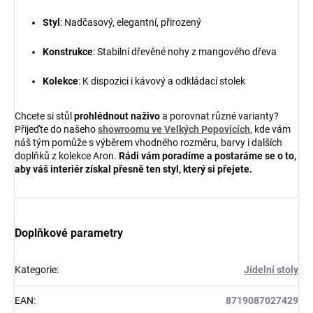
Styl
: Nadčasový, elegantní, přirozený
Konstrukce
: Stabilní dřevěné nohy z mangového dřeva
Kolekce
: K dispozici i kávový a odkládací stolek
Chcete si stůl
prohlédnout naživo
a porovnat různé varianty?
Přijeďte do našeho
showroomu ve Velkých Popovicích
, kde vám
náš tým pomůže s výběrem vhodného rozměru, barvy i dalších
doplňků z kolekce Aron.
Rádi vám poradíme a postaráme se o to,
aby váš interiér získal přesně ten styl, který si přejete.
Doplňkové parametry
Kategorie
:
Jídelní stoly
EAN
:
8719087027429