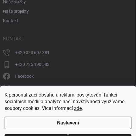
Naše služby
Naše projekty
Kontakt
KONTAKT
+420 323 607 381
+420 725 190 583
Facebook
donate_cz
K personalizaci obsahu a reklam, poskytování funkcí
+420 725 190 583
sociálních médií a analýze naší návštěvnosti využíváme
soubory cookies. Více informací
zde
.
Nastavení
Copyright 2026
DONATE
. Všechna práva vyhrazena.
Upravit nastavení