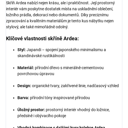
Skříň Ardea nabízí nejen krásu, ale i praktičnost. Její prostorný
interiér vám poskytne dostatek místa na uskladnění oblečení,
ložního prádla, dekorací nebo dokumentů. Díky preciznímu
zpracování a kvalitním materiálům je tento kus nábytku nejen
stylový, ale také mimořádně odolný.
Klíčové vlastnosti skříně Ardea:
Styl:
Japandi – spojení japonského minimalismu a
skandinávské rustikálnosti
Materiál:
přírodní dřevo s minerálně-cementovou
povrchovou úpravou
Design:
organické tvary, zakřivené linie, nadčasový vzhled
Barva:
přírodní tóny inspirované přírodou
Úložný prostor:
prostorný interiér vhodný do ložnice,
předsíně i obývacího pokoje
Vhodná kombinace s dalšími kusy kolekce Ardea