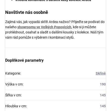
Navštivte nás osobně
Zajímá vás, jak vypadá skříň Ardea naživo? Přijeďte se podívat do
našeho
showroomu ve Velkých Popovicích
, kde si ji můžete
prohlédnout, osahat a sladit s dalšími kousky z kolekce. Náš tým
vám rád pomůže s výběrem i kombinací stylů.
Doplňkové parametry
Kategorie
:
Skříně
Výška v cm
:
190
Šířka v cm
:
145
Hloubka v cm
:
145