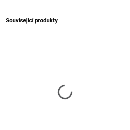
ZEPTAT SE
HLÍDAT
Související produkty
SKLADEM U DODAVATELE 2-3 TÝDNY
Ardea - knihovna
37 790 Kč
Do košíku