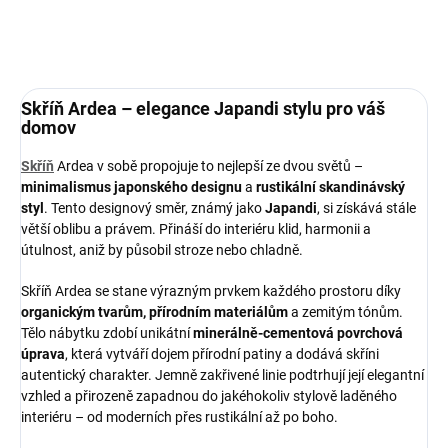
Skříň Ardea – elegance Japandi stylu pro váš
domov
Skříň
Ardea v sobě propojuje to nejlepší ze dvou světů –
minimalismus japonského designu
a
rustikální skandinávský
styl
. Tento designový směr, známý jako
Japandi
, si získává stále
větší oblibu a právem. Přináší do interiéru klid, harmonii a
útulnost, aniž by působil stroze nebo chladně.
Skříň Ardea se stane výrazným prvkem každého prostoru díky
organickým tvarům, přírodním materiálům
a zemitým tónům.
Tělo nábytku zdobí unikátní
minerálně-cementová povrchová
úprava
, která vytváří dojem přírodní patiny a dodává skříni
autentický charakter. Jemně zakřivené linie podtrhují její elegantní
vzhled a přirozeně zapadnou do jakéhokoliv stylově laděného
interiéru – od moderních přes rustikální až po boho.